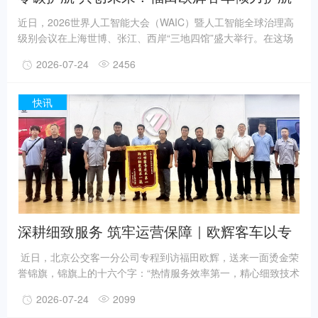
2026世界人工智能大会
近日，2026世界人工智能大会（WAIC）暨人工智能全球治理高
级别会议在上海世博、张江、西岸“三地四馆”盛大举行。在这场
盛会中，福田欧辉客车携BJ6126纯电客车荣耀护航，为大会提供
2026-07-24
2456
绿色、高效、舒适的高品质客运接驳服务，向世界展现中国客车
品牌硬核实力与风采。 使命在肩 倾力护航盛事盛会 本次盛会以
“智能伙伴 共创未来”为主题，展览面积超10万平方米，汇聚了全
快讯
球1100余家企业参展，3000多项产品亮相，超300款AI产品全球
首发，近140场论坛同步举行。
深耕细致服务 筑牢运营保障｜欧辉客车以专
业服务助力公交平稳运行
近日，北京公交客一分公司专程到访福田欧辉，送来一面烫金荣
誉锦旗，锦旗上的十六个字：“热情服务效率第一，精心细致技术
一流”，是北京公交发自内心的高度赞许，也是福田欧辉成熟标准
2026-07-24
2099
化专属服务体系最生动的实力佐证。 这场授旗的背后，是京津冀