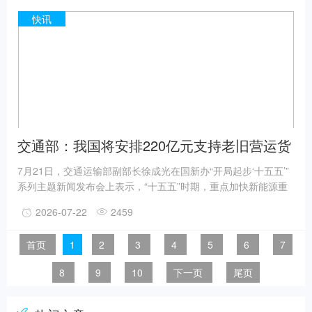
战区专属服务团队长期扎根公交场站的用心坚守，是福田欧辉全
国战区一对一专属服务团队的缩影。一套完善、专业的服务体
快讯
系，是福田欧辉持续为公交企业减负增效的核心底气。 直面公交
运营痛点，驻场服务前置化解各类难题 城市公交承载市民通勤、
交通部：我国将安排220亿元支持老旧营运货
车报废更新
7月21日，交通运输部副部长徐成光在国新办“开局起步‘十五五’”
系列主题新闻发布会上表示，“十五五”时期，重点加快新能源重
卡规模化应用，建设零碳公路、水路运输通道。 交通运输部安
2026-07-22
2459
全总监兼运输服务司司长蔡团结表示：“新能源重卡这几年销量增
长幅度很大，去年总体增长达182%，这是政策和市场双重驱动
首页
1
2
3
4
5
6
7
下实现的爆发式增长。我们判断，目前新能源重卡已经进入快速
普及推广应用的新阶段。” 今年上半年，我国新能源重卡累计销
8
9
10
下一页
尾页
量约14万辆，同比增长78.6%。 蔡团结表示，推进新能源重