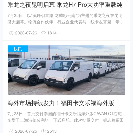
乘龙之夜昆明启幕 乘龙H7 Pro大功率重载纯
电牵引车震撼上市
7月25日，以“滇峰创富路 龙腾彩云南”为主题的乘龙之夜在昆明
盛大启幕。物流合作伙伴、行业企业代表与一线卡友齐聚一堂，
共赴这场荣耀盛会。活动现场，乘龙H7 Pro大功率重载纯电牵引
2026-07-26
1814
车重磅上市，同步落地全周期服务方案，开启西南区域绿色创富
新篇章。硬核运力赋能西南 专属服务全程护航昆明作为辐射西
南、连通南亚、东南亚的国家级物流枢纽，依托“七出省五出境”
快讯
高速路网与中老铁路黄金货运通道，矿产建材、鲜花果蔬、跨境
大宗商品等重载运输需求持续旺盛。东风柳汽深耕西南区域，匠
心打造乘龙H7 Pro大功率重载纯电牵
海外市场持续发力！福田卡文乐福海外版
CAVAN C1批量交付泰国客户
7月23日，首批交付泰国的福田卡文乐福海外版CAVAN C1右舵
车型于上海港整装完毕，正式启航。此次批量交付，标志着福田
卡文汽车继成功交付欧洲海外市场客户后，在东南亚核心市场的
2026-07-25
2513