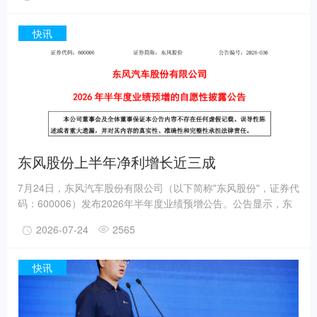
全球化战略落地取得实质性突破，进一步完善了品牌全球市场布
局。布局东南亚市场 筑牢区域绿色转型支点伴随全球交通领域低
碳化发展进程持续加快，东南亚市场凭借强劲的市场活力与发展
快讯
潜力，已然成为中国新能源商用车出口的重要增量赛道。福田卡
文汽车紧抓行业发展大势，坚定推进全球化发展战略，将东南亚
列为海外战略布局重要板块，打造右舵新能源车
东风股份上半年净利增长近三成
7月24日，东风汽车股份有限公司（以下简称"东风股份"，证券代
码：600006）发布2026年半年度业绩预增公告。公告显示，东
风股份预计上半年实现归属于母公司所有者的净利润12,000万元
2026-07-24
2565
至13,000万元，同比增长23.45%至33.74%。新能源整车销售1.9
万辆、同比增长100.3%，出口整车1.3万辆、同比增长81.4%，
发动机销量16万台、同比增长26%。这组数据的背后，是东风股
快讯
份在新能源转型、发动机业务和海外市场三条主线上持续发力的
阶段性印证。