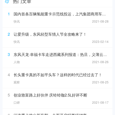
热门文章
1
国内首条百辆氢能重卡示范线投运，上汽集团商用车上半年销售增16%
快讯
2021-08-28
2
让爱升级，东风轻型车情人节全攻略来了！
快讯
2023-02-14
3
东风天龙·幸福卡车走进西藏系列报道：热旦，义薄云天的带头大哥
人物
2021-08-26
4
长头重卡真的不如平头车？这样的时代已经过去了！
观察
2021-08-25
5
创业致富路上好伙伴 庆铃铃咖2.5L好评不断
口碑
2021-08-17