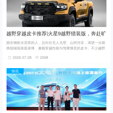
他跑了半年，把路线和政策全摸透了，他才自己买
越野穿越皮卡推荐|火星9越野猎装版，奔赴旷
野的全能伙伴
困在钢筋水泥里的人，总向往无人戈壁、山间河谷，渴望一台能
挣脱铺装路面束缚、兼顾穿越性能与驾乘惬意的皮卡。不少越野
玩家苦苦寻觅原厂满配、不用额外改装的车型，福田皮卡交出了
2026-07-28
2098
满分答卷——福田火星9越野猎装版，以行业首创48V柴油混动与
全套原厂越野套件，成为当下户外穿越、长途露营的高性价比首
选。混动强芯，征服全路况征途动力是穿越路上最硬核的底气。
快讯
火星9越野猎装版搭载行业独一份48V柴油混合动力，传承百年康
明斯动力底蕴，搭配久经市场验证的采埃孚8AT变速箱，低转速
就能迸发充沛扭矩，电机加持弥补了柴油车涡轮