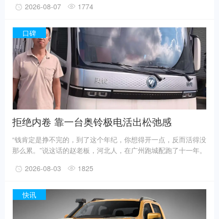
2026-08-07
1774
绩单。在那些已经为业界熟知的战略布局、核心科技背后，记者
来到了它历史最久、也是全球最大的卡车生产制造基地——山东
诸城厂区，发现了这种强势增长背后，来自基层员工的实干动
口碑
力。8月3日，正是华北、东北被热浪猛烈席卷的当口，诸城厂区
的室外体感温度已超过39℃，闷热潮湿的窒息感让人只想一头扎
进空调的怀抱；此时，属于北汽福田
拒绝内卷 靠一台奥铃极电活出松弛感
“钱肯定是挣不完的，到了这个年纪，你想得开一点，反而活得没
那么累。”说这话的赵老板，河北人，在广州跑城配跑了十一年。
每天早上五点半起来，白天送货，晚上不熬夜，依托稳定的固定
2026-08-03
1825
货源，不盲目跑平台内卷，收工后最惬意的时光，就是隔着屏幕
看看老家蹦跳的孩子，和妻子唠几句家常。于他而言，跑货运比
打工强，也多了一份难得的自由。初到广州，赵师傅最头疼的就
快讯
是限行。“广州好多地方都限行，你不知道哪条路几点能走，一个
不小心几百就没了，一天白干。”好在有个干物流的亲戚手把手带