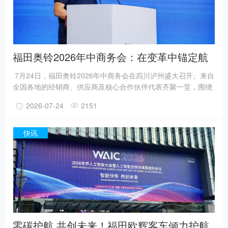
福田奥铃2026年中商务会：在变革中锚定航
向，以长期主义驱动长效增长
7月24日，福田奥铃2026年中商务会在四川泸州盛大召开。来自
全国各地的经销商、供应商及核心合作伙伴代表齐聚一堂，围绕
“向上 向新 向前”的战略方向，共同研判行业趋势、复盘上半年经
2026-07-24
2151
营成果、部署下半年战略重心。 于变局中保持定力 以长期主义
锚定发展航向 轻卡行业正在经历一场深刻的结构性调整。新能源
渗透率从一季度的22.8%跃升至二季度的40%以上，市场从缓慢
快讯
变化骤然进入加速拐点。存量博弈与结构重塑并行，新能源轻卡
成为主要增长赛道，销售通路加速向直销、经租等多元化模式
零碳护航 共创未来！福田欧辉客车倾力护航