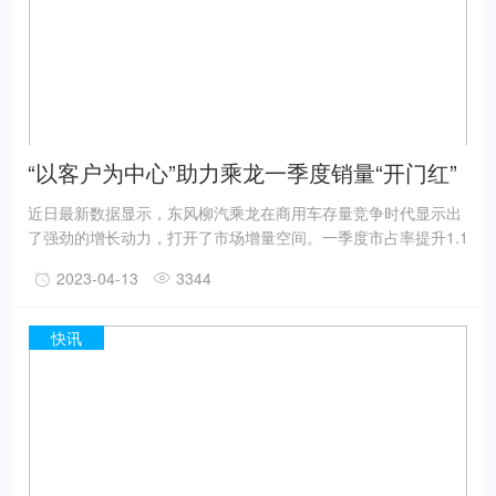
“以客户为中心”助力乘龙一季度销量“开门红”
近日最新数据显示，东风柳汽乘龙在商用车存量竞争时代显示出
了强劲的增长动力，打开了市场增量空间。一季度市占率提升1.1
个百分点，终端交付量同比增长24%;南方终端市场占有率超
2023-04-13
3344
10%，行业排名第二;北方终端交付同比增加110%;大马力策略取
得成效，销量同比增长45%;子母车持续热销，销量同比增长
31%;绿通房车销量同比增加39%。
快讯