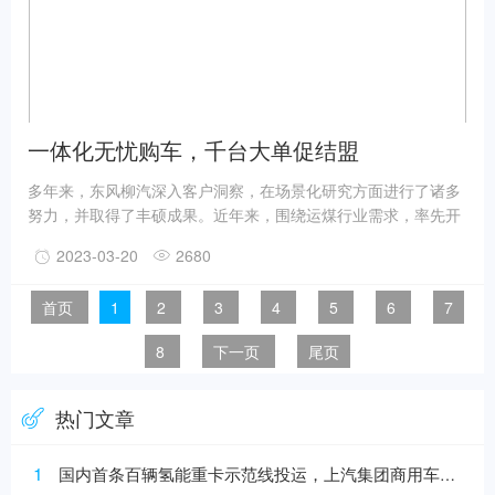
一体化无忧购车，千台大单促结盟
多年来，东风柳汽深入客户洞察，在场景化研究方面进行了诸多
努力，并取得了丰硕成果。近年来，围绕运煤行业需求，率先开
发的一体化长途运煤子母套车，采用的就是乘龙H5超轻版子车和
2023-03-20
2680
母车，匹配定制化挂车，整车一体化重量比行业同类竞品轻2吨
以上，确保每趟双车可合规多拉2吨，综合算下来每年可多赚10
首页
1
2
3
4
5
6
7
万元。在快递快运领域，乘龙9米6大单桥凭借最大容积、省油、
高效、舒适等优势，早已享誉业界，成为圆通、中通、顺丰、申
8
下一页
尾页
通等头部快递公司战略合作车型，身影遍布祖国各地。
热门文章
1
国内首条百辆氢能重卡示范线投运，上汽集团商用车上半年销售增16%