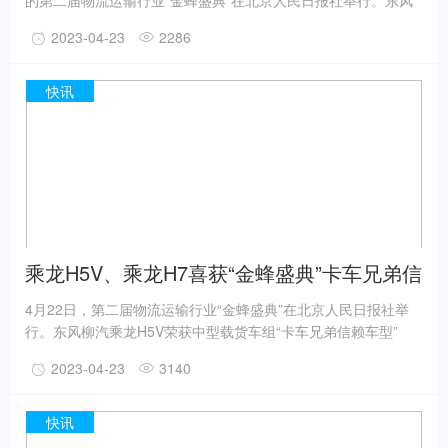
的第二届物流运输行业“金蜂盛典”在北京人民日报社举行。东风
柳汽作为民族汽车品牌的中坚力量，将造车精神用于公益事业当
2023-04-23
2286
中，积极履行企业社会责任，用真情和实际行动回馈社会，获得
了广大卡友及“金蜂盛典”评委会充分肯定，荣获“年度公益先蜂-公
益先蜂企业”奖项。
快讯
乘龙H5V、乘龙H7喜获“金蜂盛典”卡车兄弟信
赖车型奖
4月22日，第二届物流运输行业“金蜂盛典”在北京人民日报社举
行。东风柳汽乘龙H5V荣获中型载货车组“卡车兄弟信赖车型”
奖，东风柳汽乘龙H7荣获牵引车组“卡车兄弟信赖车型”奖。“金蜂
2023-04-23
3140
盛典”是由人民日报旗下中汽兄弟主办，汽车行业权威媒体中国汽
车报社、权威研究机构中汽研提供指导支持，联合卡友代表组成
本次活动的组委会，保证奖项遴选的高标准及权威度。
快讯