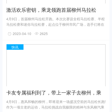
激活欢乐密钥，乘龙领跑首届柳州马拉松
4月9日，首届柳州马拉松开跑。本次比赛设全程马拉松赛、半程
马拉松赛和迷你马拉松赛，起点位于柳州市民广场，选手们将在
姹紫嫣红的紫荆花下，一边尽情奔跑，一边欣赏柳江浪漫的沿岸
2023-04-10
2625
风光和历史文化景点，感受柳州最美的季节和独特的风情。柳马
起跑点，跑友们激情开跑。
快讯
卡友专属福利到了，带上一家子去柳州，乘
龙买单！
4月9日，惠风和畅的柳州，即将迎来一场盛况空前的马拉松长跑!
作为一项古老的运动，马拉松挑战自我极限的精神与东风柳汽乘