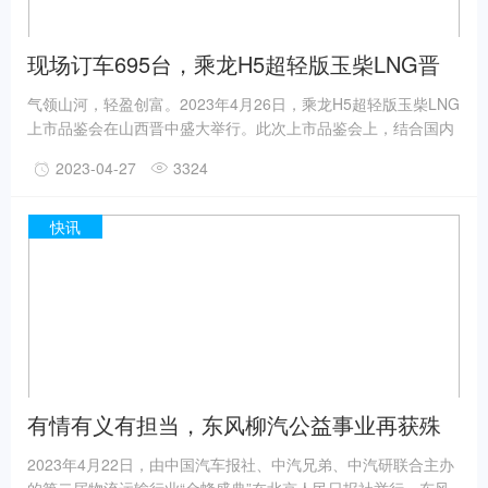
现场订车695台，乘龙H5超轻版玉柴LNG晋
中上市
气领山河，轻盈创富。2023年4月26日，乘龙H5超轻版玉柴LNG
上市品鉴会在山西晋中盛大举行。此次上市品鉴会上，结合国内
LNG各种复杂工况量身打造的乘龙H5超轻版玉柴LNG正式亮相。
2023-04-27
3324
东风柳汽乘龙依托玉柴天然气发动机成熟技术，再次引领物流运
输装备升级，打造更贴近用户的高效物流运输解决方案，让资源
运输更赚钱。
快讯
有情有义有担当，东风柳汽公益事业再获殊
荣
2023年4月22日，由中国汽车报社、中汽兄弟、中汽研联合主办