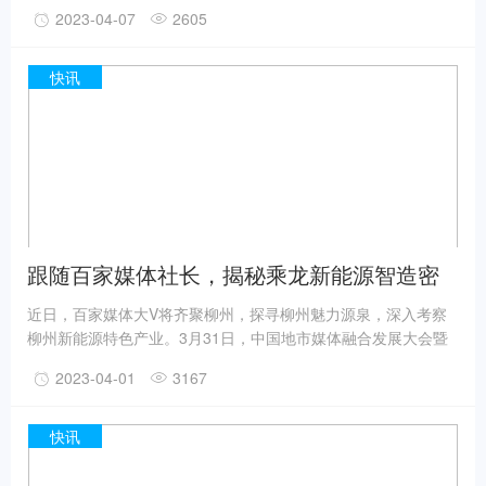
龙“用心成就卡车人”的理念不谋而合。作为中国知名商用车企，
2023-04-07
2605
东风柳汽乘龙面向全国1700万卡友，发起“首届柳州马拉松乘龙
嘉年华”，并送出三大福利，带卡友一起跑柳马、游柳州、吃美
食、享健康、拿好礼，让更多卡友以此“成就精彩自我”。
快讯
跟随百家媒体社长，揭秘乘龙新能源智造密
码
近日，百家媒体大V将齐聚柳州，探寻柳州魅力源泉，深入考察
柳州新能源特色产业。3月31日，中国地市媒体融合发展大会暨
“全国百家党媒看柳州”活动持续推进。全国100多家地市党报、融
2023-04-01
3167
媒体中心的社长、总编和媒体业务骨干正式开启了在柳州的采访
活动。采访团实地探访东风柳州汽车有限公司的商用车柳东基
地。
快讯