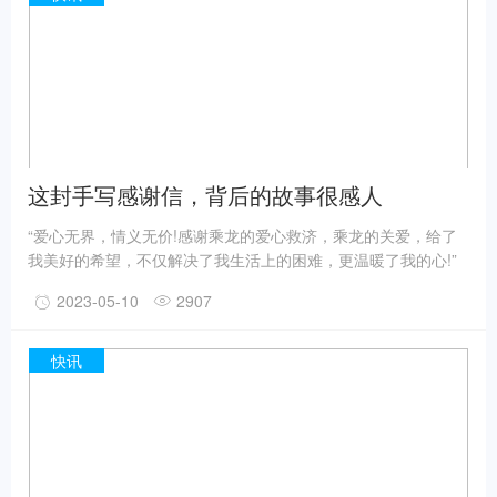
这封手写感谢信，背后的故事很感人
“爱心无界，情义无价!感谢乘龙的爱心救济，乘龙的关爱，给了
我美好的希望，不仅解决了我生活上的困难，更温暖了我的心!”
近日，东风柳汽乘龙收到了一位躺在病床上的卡友寄来的感谢
2023-05-10
2907
信，字里行间洋溢着满满的感激之情。这位卡友刚做完手术没几
天，目前还在住院，却等不及要来感谢乘龙对自己的热心援助。
快讯