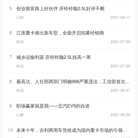
5
创业致富路上好伙伴 庆铃铃咖2.5L好评不断
口碑
2021-08-17
6
江淮重卡推出新车型，全面开启招募经销商
快讯
2021-07-29
7
城乡运输利器 庆铃铃咖2.5L技高一筹
快讯
2021-07-29
8
最高法、人社部两部门明确996严重违法，工信部首次发布中国汽车产业发展年报
快讯
2021-08-27
9
职场赢家就是我——北汽EV5的自述
口碑
2021-08-25
10
未来十年，吉利商用车凭啥成为国内重卡市场的引领者？