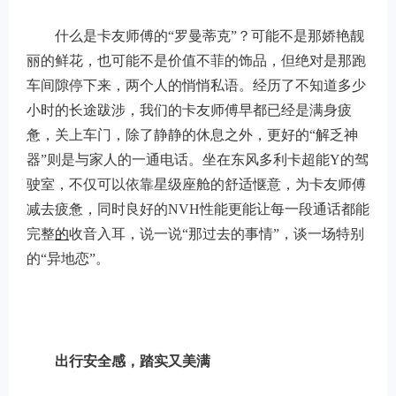
什么是卡友师傅的“罗曼蒂克”？可能不是那娇艳靓
丽的鲜花，也可能不是价值不菲的饰品，但绝对是那跑
车间隙停下来，两个人的悄悄私语。经历了不知道多少
小时的长途跋涉，我们的卡友师傅早都已经是满身疲
惫，关上车门，除了静静的休息之外，更好的“解乏神
器”则是与家人的一通电话。坐在东风多利卡超能Y的驾
驶室，不仅可以依靠星级座舱的舒适惬意，为卡友师傅
减去疲惫，同时良好的NVH性能更能让每一段通话都能
完整
的
收音入耳，说一说“那过去的事情”，谈一场特别
的“异地恋”。
出行安全感，踏实又美满