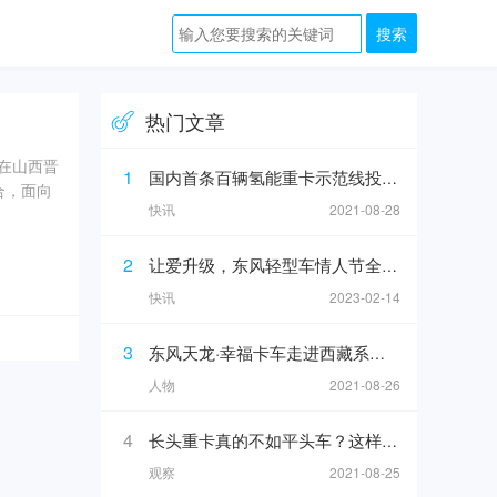
热门文章
会在山西晋
1
国内首条百辆氢能重卡示范线投运，上汽集团商用车上半年销售增16%
合，面向
快讯
2021-08-28
2
让爱升级，东风轻型车情人节全攻略来了！
快讯
2023-02-14
3
东风天龙·幸福卡车走进西藏系列报道：热旦，义薄云天的带头大哥
人物
2021-08-26
4
长头重卡真的不如平头车？这样的时代已经过去了！
观察
2021-08-25