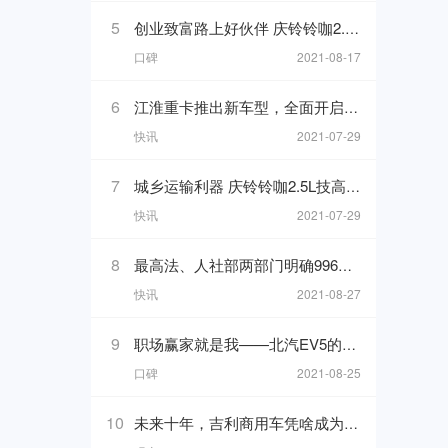
5
创业致富路上好伙伴 庆铃铃咖2.5L好评不断
口碑
2021-08-17
6
江淮重卡推出新车型，全面开启招募经销商
快讯
2021-07-29
7
城乡运输利器 庆铃铃咖2.5L技高一筹
快讯
2021-07-29
8
最高法、人社部两部门明确996严重违法，工信部首次发布中国汽车产业发展年报
快讯
2021-08-27
9
职场赢家就是我——北汽EV5的自述
口碑
2021-08-25
10
未来十年，吉利商用车凭啥成为国内重卡市场的引领者？