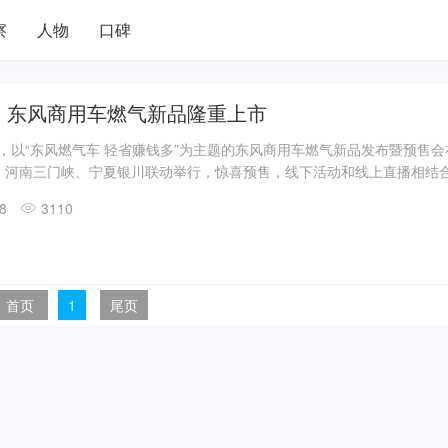
察
人物
口碑
！东风商用车燃气新品隆重上市
7日，以“东风燃气车 轻省赚钱多”为主题的东风商用车燃气新品发布暨预售
、河南三门峡、宁夏银川联动举行，惊喜预售，线下活动和线上直播相结
更节能可靠的燃气新品和更切实优惠的福利政策。
08
3110
首页
1
尾页