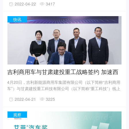
2022-04-22
3417
快运在内的干线物流运输地位日益凸显。市场销量上升，伴随激
烈的差异化竞争，这也促使干线物流对牵引车提出更多新需求。
快讯
吉利商用车与甘肃建投重工战略签约 加速西
北市场新能源转型
4月20日，吉利新能源商用车集团有限公司（以下简称“吉利商用
车”）与甘肃建投重工科技有限公司（以下简称“重工科技”）线上
签署战略合作框架协议，双方将围绕新能源和清洁能源专用车联
2022-04-21
3225
合开发与应用，共同开拓西北区域市场。
观察