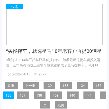
快讯
“买搅拌车，就选星马” 8年老客户再提30辆星
马搅拌车
“我们从2014年开始与汉马科技合作，随着最新这批车辆投入运
营，公司所有混凝土运输车辆就都换成了星马搅拌车。”4月14
日，30辆星马搅拌车正式交付广州兴业混凝土搅拌公司。
2022-04-15
2577
首页
上一页
132
133
134
135
136
137
138
139
140
141
下
一页
尾页