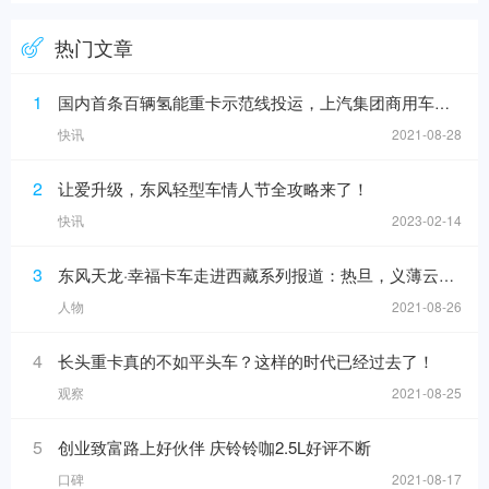
热门文章
1
国内首条百辆氢能重卡示范线投运，上汽集团商用车上半年销售增16%
快讯
2021-08-28
2
让爱升级，东风轻型车情人节全攻略来了！
快讯
2023-02-14
3
东风天龙·幸福卡车走进西藏系列报道：热旦，义薄云天的带头大哥
人物
2021-08-26
4
长头重卡真的不如平头车？这样的时代已经过去了！
观察
2021-08-25
5
创业致富路上好伙伴 庆铃铃咖2.5L好评不断
口碑
2021-08-17