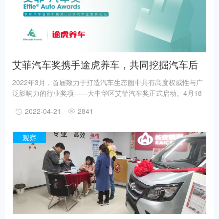
艾菲汽车奖携手途虎养车，共同挖掘汽车后
市场“新蓝海”
2022年3月，首届致力于打造汽车生态圈中具有高度权威性与广
泛影响力的行业奖项——大中华区艾菲汽车奖正式启动。4月18
日，大中华区艾菲与途虎养车正式达成战略合作，双方将聚焦汽
2022-04-21
2841
车后市场领域，引导、启迪和表彰汽车后市场领域的实效创新案
例，进一步向行业共享、传播创新增长的新思路与新实践。
观察