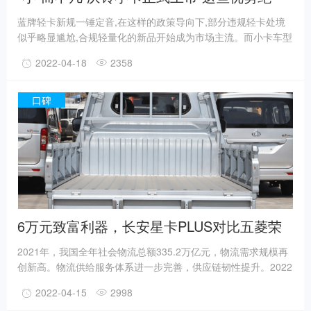
了！
蓝牌轻卡新规一锤定音,在这样的政策导向下,部分违规轻卡处境
似乎略显尴尬,合规轻量化的新品开始成为市场主流。而小卡车型
作为城乡物流快递以及“最后一公里”运输主力军,迎来了全新的发
2022-04-18
2358
展机遇。
口碑
6万元致富利器，长安星卡PLUS对比五菱荣
光新卡
2021年，我国全年社会物流总额335.2万亿元，物流需求规模再
创新高。物流供给服务体系进一步完善，供应链韧性提升。2022
年第一季度，物流业务活动持续活跃，预计全年有望延续稳中有
2022-04-15
2998
进的发展趋势。