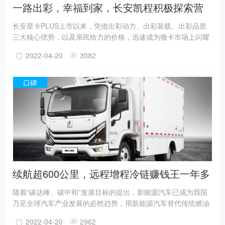
一路出彩，幸福到家，长安凯程积极探索营
销新模式
长安星卡PLUS上市以来，凭借出彩动力、出彩装载、出彩品质
三大核心优势，以及亲民给力的价格，迅速成为微卡市场上闪耀
的新星，赢得了一众消费者的热捧，用“上市即上量”，“出道即巅
2022-04-20
3082
峰”形容毫不过分。只是疫情反反复复，给人民的生活和出行都造
成了极大的影响。
口碑
续航超600公里，远程增程冷链赚钱王一年多
赚30%
随着“碳达峰、碳中和”发展目标的提出，新能源汽车已成为我国
乃至全球汽车产业发展的必然趋势，用新能源汽车替代传统燃油
车已成为全球共识，多种新能源技术路线也受到各企业的青睐。
2022-04-20
2962