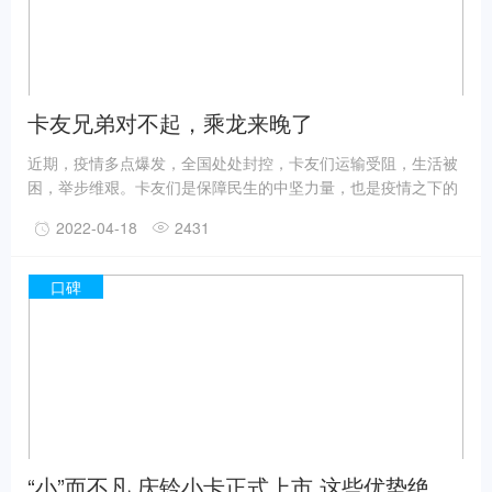
卡友兄弟对不起，乘龙来晚了
近期，疫情多点爆发，全国处处封控，卡友们运输受阻，生活被
困，举步维艰。卡友们是保障民生的中坚力量，也是疫情之下的
运输“逆行者”。他们解决了他人的温饱，但自己却在运输过程中
2022-04-18
2431
挨饿受困，迫切需要来自社会的尊重与关爱。
口碑
“小”而不凡 庆铃小卡正式上市 这些优势绝