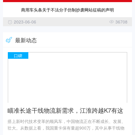
商用车头条关于不法分子仿制抄袭网站征稿的声明
2023-06-06
36708
最新动态
口碑
瞄准长途干线物流新需求，江淮跨越K7有这
些“本领”
搭上新时代技术变革的顺风车，中国物流正在不断成长、发展、
壮大。从数据上看，我国重卡保有量超900万，其中从事干线物
流的约为350万。尤其是随着电商行业的需求爆发，包括快递、