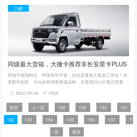
口碑
同级最大货箱，大微卡推荐非长安星卡PLUS
莫属
劳动节假期刚过，即使有些不舍，但还是要祝大家返工快乐！毕
竟勤劳创富、为社会和谐发展做贡献，才是我们心中真正想要
的！靠劳动丰收，好的工具必不可少，不管是农林畜牧还是城乡
2022-05-08
3358
物流，货车都是最亲密的伙伴之一，大车有大车的好，载重量
大、适合长途运输，而到了终端物流和田间地头上，还是小货车
首页
上一页
128
129
130
131
更方便灵活。
132
133
134
135
136
137
下
一页
尾页