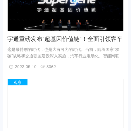
宇通重磅发布“超基因价值链”！全面引领客车
行业价值升级
这是最特别的时代，也是大有可为的时代。当前，随着国家“双
碳”战略和交通强国建设深入实施，汽车行业电动化、智能网联
化、高端化、国际化等“新四化”已成大势所趋。在新时代、新形
2022-05-10
3062
势下，人们对高质量公共出行的需求激增，更加注重出行的效
率、舒适及便利，公共交通行业面临新一轮全面深刻的变革。
观察