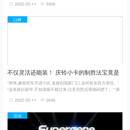
2022-05-11
3306
车企的营销布局需要多触点、更灵活，对市场反应更敏捷。
口碑
不仅灵活还能装！ 庆铃小卡的制胜法宝竟是
这些....
“师傅,麻烦把车开进小区,直接到我家门口,这样装东西方便些。”
“这条路比较窄,不知道能不能过来,注意别把后视镜剐蹭了。”“调
头很麻烦,这里有些窄,估计要倒好几把才能过来,得去前面找个宽
2022-05-11
2646
点的地方。”
活动