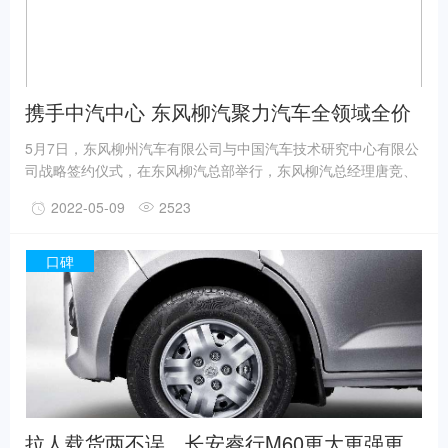
携手中汽中心 东风柳汽聚力汽车全领域全价
值链
5月7日，东风柳州汽车有限公司与中国汽车技术研究中心有限公
司战略签约仪式，在东风柳汽总部举行，东风柳汽总经理唐竞、
副总经理陈甲保、副总经理林长波、中汽中心党委委员、副总经
2022-05-09
2523
理周华、政研主任王玮楠等领导出席仪式。
口碑
拉人载货两不误，长安睿行M60更大更强更