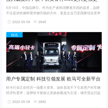
能扛
5月10日，中国品牌日。作为生产者和消费者共同的追求，品牌
不仅是供给侧和需求侧升级的方向，更是企业乃至国家综合竞争
力的重要体现。“大品牌值得信赖！”很多人在选购时都会说这句
2022-05-09
2948
话，更加证明了品牌是影响消费者决策的重要因素。
快讯
用户专属定制 科技引领发展 欧马可全新平台
奏出轻卡行业最强音
轻卡行业正在经历一场重大变革。油价居高不下引发用户对车辆
经济性需求；蓝牌轻卡新政让高效标载成为主流；城市货运日益
细分化呼唤车辆高适用性；年轻一代成为轻卡司机主力军，更加
2022-05-09
2892
追求车辆的颜值、舒适及智能体验。