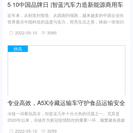
5·10中国品牌日 |智蓝汽车力造新能源商用车
“国货之光”
近年来，从制造到智造、从跟跑到领跑，越来越多的中国企业向
世界展示中国科技的温度与实力，照亮生活之美，铸就一张张闪
亮的“国货之光”品牌名片……5月10日是第六个“中国品牌日”，作
2022-05-10
3085
为“双碳”时代背景下新能源商用车引领者，智蓝汽车坚持自主创
新，在时代变局中坚守价值品质，在赛道突围中成就国货之光，
用品牌、产品、科技的力量，为新能源商用车民族品牌崛起和产
快讯
业革新升级注入高质量发展力量。
专业高效，A5X冷藏运输车守护食品运输安全
冷链一词看似高冷，却是这几年十分火热的话题之一。尤其是
2020年以来，冷链作为新冠疫情防控的重要一环，频繁被各路媒
体报导，与之相关的话题曾一度成为社会焦点。2022年疫情反
2022-05-10
3259