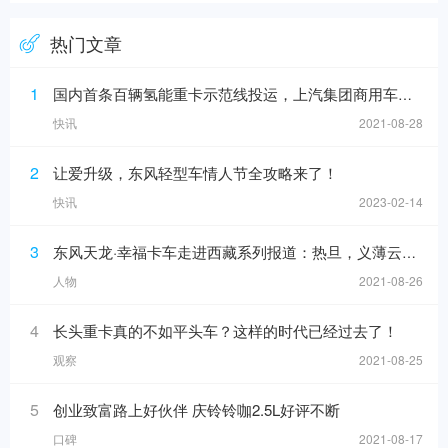
热门文章
1
国内首条百辆氢能重卡示范线投运，上汽集团商用车上半年销售增16%
快讯
2021-08-28
2
让爱升级，东风轻型车情人节全攻略来了！
快讯
2023-02-14
3
东风天龙·幸福卡车走进西藏系列报道：热旦，义薄云天的带头大哥
人物
2021-08-26
4
长头重卡真的不如平头车？这样的时代已经过去了！
观察
2021-08-25
5
创业致富路上好伙伴 庆铃铃咖2.5L好评不断
口碑
2021-08-17